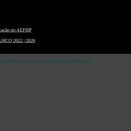
nicação no AEFHP
CO 2022 | 2026
rra da Estrela marcam o segundo dia da mobilidade