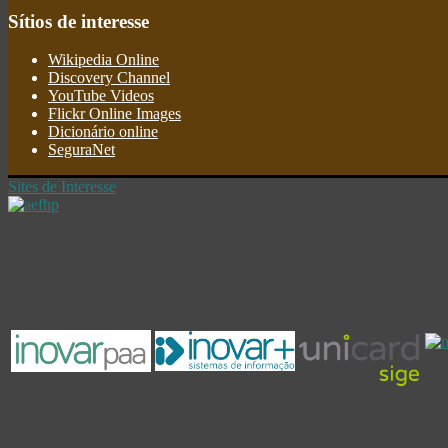
Sítios
de interesse
Wikipedia Online
Discovery Channel
YouTube Videos
Flickr Online Images
Dicionário online
SeguraNet
Sites de Interesse