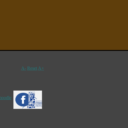
A-
Reset
A+