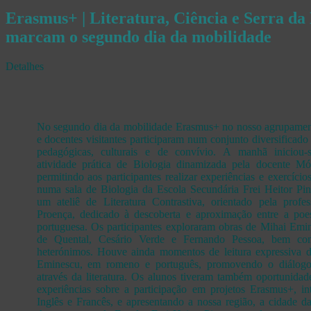
Erasmus+ | Literatura, Ciência e Serra da 
marcam o segundo dia da mobilidade
Detalhes
No segundo dia da mobilidade Erasmus+ no nosso agrupamen
e docentes visitantes participaram num conjunto diversificado
pedagógicas, culturais e de convívio. A manhã inicio
atividade prática de Biologia dinamizada pela docente M
permitindo aos participantes realizar experiências e exercícios
numa sala de Biologia da Escola Secundária Frei Heitor Pin
um ateliê de Literatura Contrastiva, orientado pela profe
Proença, dedicado à descoberta e aproximação entre a poe
portuguesa. Os participantes exploraram obras de Mihai Emi
de Quental, Cesário Verde e Fernando Pessoa, bem co
heterónimos. Houve ainda momentos de leitura expressiva 
Eminescu, em romeno e português, promovendo o diálogo i
através da literatura. Os alunos tiveram também oportunidade
experiências sobre a participação em projetos Erasmus+, i
Inglês e Francês, e apresentando a nossa região, a cidade d