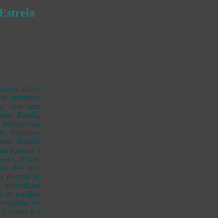
Estrela
to, os alunos
 de atividades
u-se com uma
ónica Ramôa,
 laboratoriais
to. Seguiu-se
ssora Rogélia
sia romena e
nescu, Antero
mo dos seus
de poemas de
ntercultural
 de partilhar
nteragindo em
a Covilhã e o