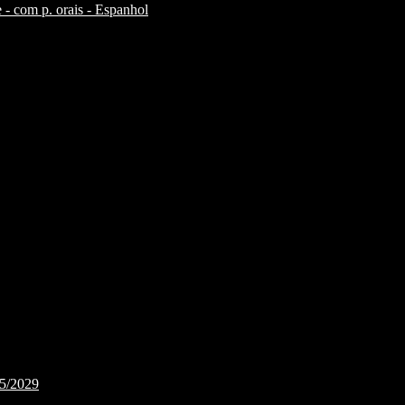
 - com p. orais - Espanhol
25/2029