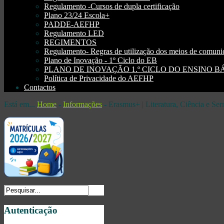
Regulamento -Cursos de dupla certificação
Plano 23/24 Escola+
PADDE-AEFHP
Regulamento LED
REGIMENTOS
Regulamento- Regras de utilização dos meios de comu
Plano de Inovação - 1º Ciclo do EB
PLANO DE INOVAÇÃO 1.º CICLO DO ENSINO BÁSI
Política de Privacidade do AEFHP
Contactos
Está em...
Home
-
Informações
-
Erasmus+ | Literatura, Ciência e Se
Autenticação