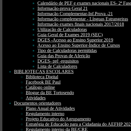
Calendário de PEF e exames nacionais ES- 2ª Fase
Informação-prova Geral 21
Informação Complementar-Inf.Prova -21
Informação complementar - Línguas Estrangeiras
Informação exames finais nacionais 2017/2018
Utilização de Calculadoras
Guia Geral de Exames 2019 (SEC)
DGES -Acesso ao Ensino Superior 2019
Acesso ao Ensino Superior-Índice de Cursos
Tipo de Calculadoras permitidas
Guia das Provas de Aferição
DGES- pré -requisitos
Lista de Calculadores
BIBLIOTECAS ESCOLARES
Biblioteca Digital
Facebook BE Paul
Catálogo online
Blogue da BE Tortosendo
Atividades
Documentos orientadores
Plano Anual de Atividades
Regulamento interno
Projeto Educativo do Agrupamento
Estratégia de Educação para a Cidadania do AEFHP 20
Regulamento interno da BE/CRE