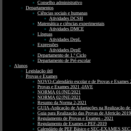
Conselho administrativo
Departamentos
Ciências sociais e humanas
Atividades DCSH
Matemática e ciências experimentais
Atividades DMCE
Línguas
Atividades DepL
Expressões
Atividades DepE
Departamento de 1.º Ciclo
Departamento de Pré-escolar
Alunos
Legislação útil
Provas e Exames
NOVO-Calendário escolar e de Provas e Exames 
Provas e Exames 2021 -IAVE
NORMA 01/JNE/2021
NORMA 02/JNE/2021
Resumo da Norma 2-2021
GUIA-Aplicação de Adaptações na Realização d
Guia para Realização das Provas de Aferição 2019
Regulamento de Provas e Exames - 2021
Regulamento de Exames e PEF-2019
Calendário de PEF Básico e SEC-EXAMES SEC- 