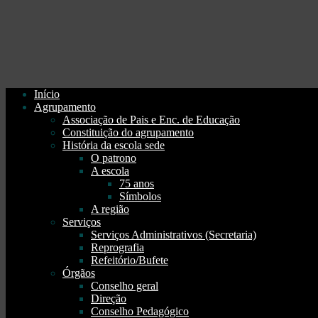
Início
Agrupamento
Associação de Pais e Enc. de Educação
Constituição do agrupamento
História da escola sede
O patrono
A escola
75 anos
Símbolos
A região
Serviços
Serviços Administrativos (Secretaria)
Reprografia
Refeitório/Bufete
Órgãos
Conselho geral
Direção
Conselho Pedagógico