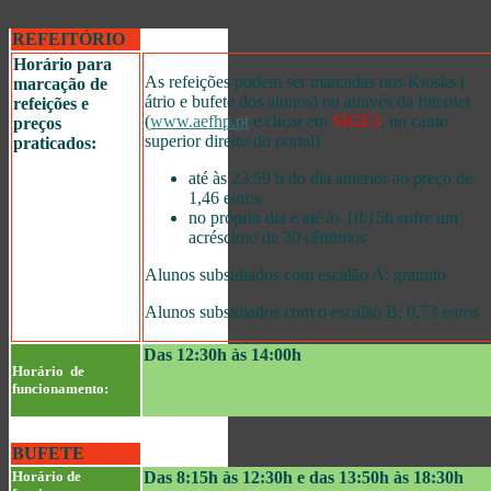
REFEITÓRIO
Horário para
As refeições podem ser marcadas nos Kiosks (
marcação de
átrio e bufete dos alunos) ou através da Internet
refeições e
(
www.aefhp.pt
e clicar em
SIGE3
, no canto
preços
superior direito do portal)
praticados:
até às 23:59 h do dia anterior ao preço de
1,46 euros
no próprio dia e até às 10:15h sofre um
acréscimo de 30 cêntimos
Alunos subsidiados com escalão A: gratuito
Alunos subsidiados com o escalão B: 0,73 euros
Das 12:30h às 14:00h
Horário de
funcionamento:
BUFETE
Horário de
Das 8:15h às 12:30h e das 13:50h às 18:30h