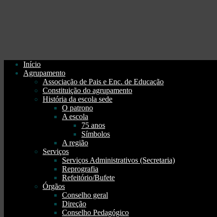
Início
Agrupamento
Associação de Pais e Enc. de Educação
Constituição do agrupamento
História da escola sede
O patrono
A escola
75 anos
Símbolos
A região
Serviços
Serviços Administrativos (Secretaria)
Reprografia
Refeitório/Bufete
Órgãos
Conselho geral
Direção
Conselho Pedagógico