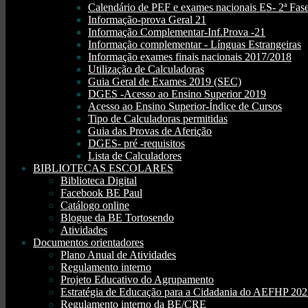
Calendário de PEF e exames nacionais ES- 2ª Fase
Informação-prova Geral 21
Informação Complementar-Inf.Prova -21
Informação complementar - Línguas Estrangeiras
Informação exames finais nacionais 2017/2018
Utilização de Calculadoras
Guia Geral de Exames 2019 (SEC)
DGES -Acesso ao Ensino Superior 2019
Acesso ao Ensino Superior-Índice de Cursos
Tipo de Calculadoras permitidas
Guia das Provas de Aferição
DGES- pré -requisitos
Lista de Calculadores
BIBLIOTECAS ESCOLARES
Biblioteca Digital
Facebook BE Paul
Catálogo online
Blogue da BE Tortosendo
Atividades
Documentos orientadores
Plano Anual de Atividades
Regulamento interno
Projeto Educativo do Agrupamento
Estratégia de Educação para a Cidadania do AEFHP 20
Regulamento interno da BE/CRE