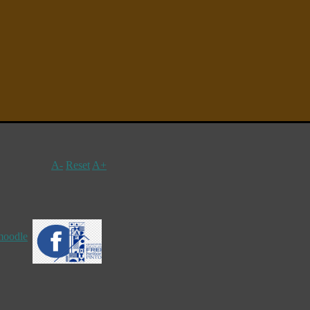
A-
Reset
A+