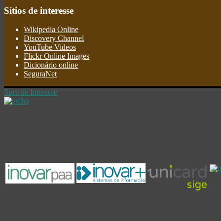
Sítios
de interesse
Wikipedia Online
Discovery Channel
YouTube Videos
Flickr Online Images
Dicionário online
SeguraNet
Sites de Interesse