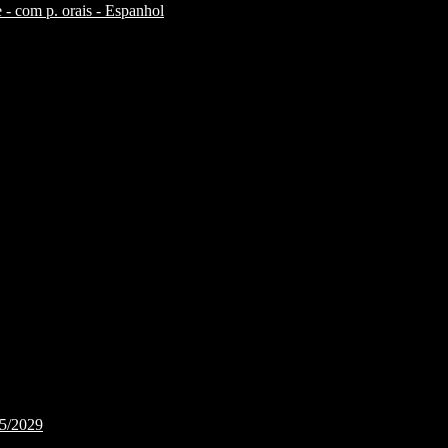
 - com p. orais - Espanhol
25/2029