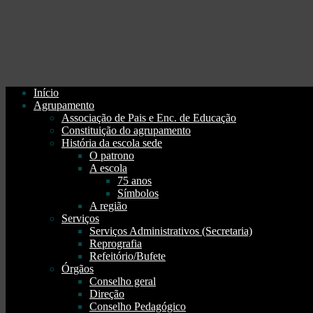
Início
Agrupamento
Associação de Pais e Enc. de Educação
Constituição do agrupamento
História da escola sede
O patrono
A escola
75 anos
Símbolos
A região
Serviços
Serviços Administrativos (Secretaria)
Reprografia
Refeitório/Bufete
Órgãos
Conselho geral
Direção
Conselho Pedagógico