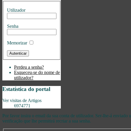
Utilizador
Senha
Memorizar
Perdeu a senha?
Esqueceu-se do nome de
utilizador?
Estatística do portal
Ver visitas de Artigos
6974771
Por favor insira o email da sua conta de utilizador. Ser-lhe-á enviado
verificação que lhe permitirá recriar a sua senha.