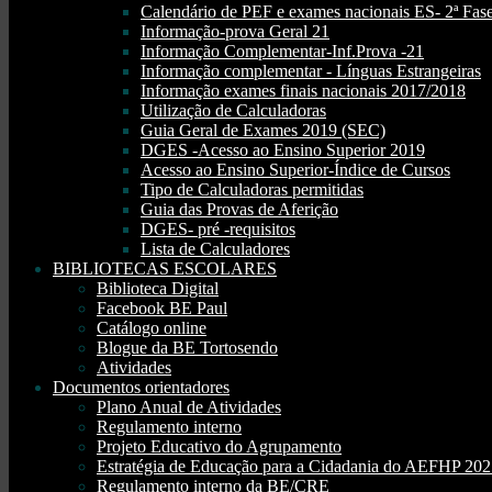
Calendário de PEF e exames nacionais ES- 2ª Fase
Informação-prova Geral 21
Informação Complementar-Inf.Prova -21
Informação complementar - Línguas Estrangeiras
Informação exames finais nacionais 2017/2018
Utilização de Calculadoras
Guia Geral de Exames 2019 (SEC)
DGES -Acesso ao Ensino Superior 2019
Acesso ao Ensino Superior-Índice de Cursos
Tipo de Calculadoras permitidas
Guia das Provas de Aferição
DGES- pré -requisitos
Lista de Calculadores
BIBLIOTECAS ESCOLARES
Biblioteca Digital
Facebook BE Paul
Catálogo online
Blogue da BE Tortosendo
Atividades
Documentos orientadores
Plano Anual de Atividades
Regulamento interno
Projeto Educativo do Agrupamento
Estratégia de Educação para a Cidadania do AEFHP 20
Regulamento interno da BE/CRE