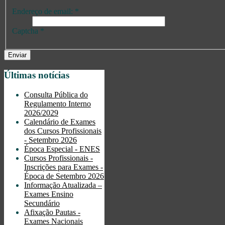
Endereço de email:
*
Captcha
*
Enviar
Últimas notícias
Consulta Pública do
Regulamento Interno
2026/2029
Calendário de Exames
dos Cursos Profissionais
- Setembro 2026
Época Especial - ENES
Cursos Profissionais -
Inscrições para Exames -
Época de Setembro 2026
Informação Atualizada –
Exames Ensino
Secundário
Afixação Pautas -
Exames Nacionais