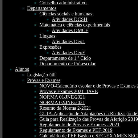
Conselho administrativo
Departamentos
Ciências sociais e humanas
Atividades DCSH
Matemática e ciências experimentais
Atividades DMCE
Línguas
Atividades DepL
Expressões
Atividades DepE
Departamento de 1.º Ciclo
Departamento de Pré-escolar
Alunos
Legislação útil
Provas e Exames
NOVO-Calendário escolar e de Provas e Exames 
Provas e Exames 2021 -IAVE
NORMA 01/JNE/2021
NORMA 02/JNE/2021
Resumo da Norma 2-2021
GUIA-Aplicação de Adaptações na Realização d
Guia para Realização das Provas de Aferição 2019
Regulamento de Provas e Exames - 2021
Regulamento de Exames e PEF-2019
Calendário de PEF Básico e SEC-EXAMES SEC- 