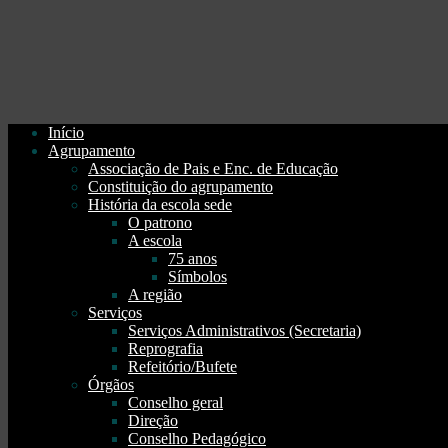
Início
Agrupamento
Associação de Pais e Enc. de Educação
Constituição do agrupamento
História da escola sede
O patrono
A escola
75 anos
Símbolos
A região
Serviços
Serviços Administrativos (Secretaria)
Reprografia
Refeitório/Bufete
Órgãos
Conselho geral
Direção
Conselho Pedagógico