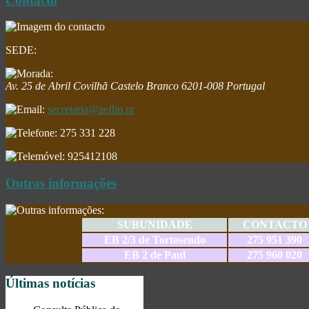
Contacto
SEDE:
Av. 25 de Abril
Covilhã
Castelo Branco
6201-008
Portugal
secretaria@aefhp.pt
275 331 228
925412108
Outras informações
SUBUNIDADE
CONTACTO
EB 2/3 de Tortosendo
275 951 390
EB 2 de Paul
275 960 020
Últimas notícias