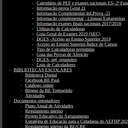
Calendário de PEF e exames nacionais ES- 2ª Fase
Informação-prova Geral 21
Informação Complementar-Inf.Prova -21
Informação complementar - Línguas Estrangeiras
Informação exames finais nacionais 2017/2018
Utilização de Calculadoras
Guia Geral de Exames 2019 (SEC)
DGES -Acesso ao Ensino Superior 2019
Acesso ao Ensino Superior-Índice de Cursos
Tipo de Calculadoras permitidas
Guia das Provas de Aferição
DGES- pré -requisitos
Lista de Calculadores
BIBLIOTECAS ESCOLARES
Biblioteca Digital
Facebook BE Paul
Catálogo online
Blogue da BE Tortosendo
Atividades
Documentos orientadores
Plano Anual de Atividades
Regulamento interno
Projeto Educativo do Agrupamento
Estratégia de Educação para a Cidadania do AEFHP 20
Regulamento interno da BE/CRE