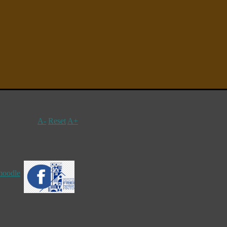
A-
Reset
A+