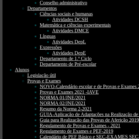
Conselho administrativo
Departamentos
Ciências sociais e humanas
Atividades DCSH
Matemática e ciências experimentais
Atividades DMCE
Línguas
Atividades DepL
Expressões
Atividades DepE
Departamento de 1.º Ciclo
Departamento de Pré-escolar
Alunos
Legislação útil
Provas e Exames
NOVO-Calendário escolar e de Provas e Exames 
Provas e Exames 2021 -IAVE
NORMA 01/JNE/2021
NORMA 02/JNE/2021
Resumo da Norma 2-2021
GUIA-Aplicação de Adaptações na Realização d
Guia para Realização das Provas de Aferição 2019
Regulamento de Provas e Exames - 2021
Regulamento de Exames e PEF-2019
Calendário de PEF Básico e SEC-EXAMES SEC- 