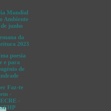
ia Mundial
 comemoração do
o Ambiente
 de junho
emana da
eitura 2023
ma poesia
e e para
ugénio de
ndrade
er Faz-te
em -
ECRE -
ESFHP