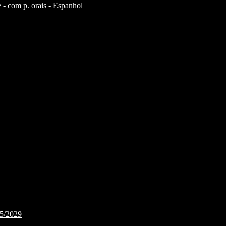
 - com p. orais - Espanhol
25/2029