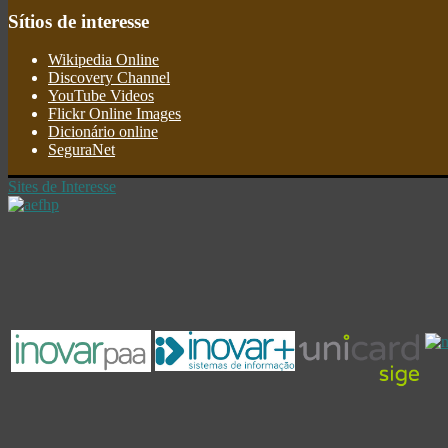
Sítios
de interesse
Wikipedia Online
Discovery Channel
YouTube Videos
Flickr Online Images
Dicionário online
SeguraNet
Sites de Interesse