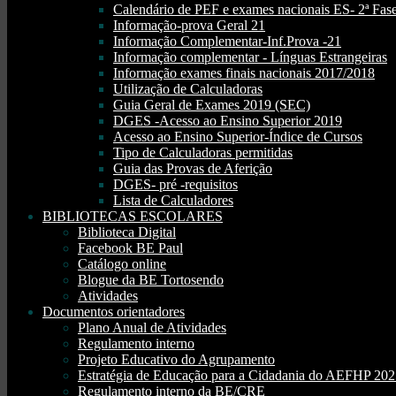
Calendário de PEF e exames nacionais ES- 2ª Fase
Informação-prova Geral 21
Informação Complementar-Inf.Prova -21
Informação complementar - Línguas Estrangeiras
Informação exames finais nacionais 2017/2018
Utilização de Calculadoras
Guia Geral de Exames 2019 (SEC)
DGES -Acesso ao Ensino Superior 2019
Acesso ao Ensino Superior-Índice de Cursos
Tipo de Calculadoras permitidas
Guia das Provas de Aferição
DGES- pré -requisitos
Lista de Calculadores
BIBLIOTECAS ESCOLARES
Biblioteca Digital
Facebook BE Paul
Catálogo online
Blogue da BE Tortosendo
Atividades
Documentos orientadores
Plano Anual de Atividades
Regulamento interno
Projeto Educativo do Agrupamento
Estratégia de Educação para a Cidadania do AEFHP 20
Regulamento interno da BE/CRE