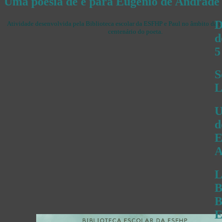
Uma poesia de e para Eugénio de Andrade
D
Atividade desenvolvida pela Biblioteca escolar da ESFHP e Paul no âmbito da
centenário do poeta.
d
5
S
L
U
d
E
A
L
B
B