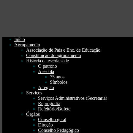
Início
Agrupamento
Associação de Pais e Enc. de Educação
Constituição do agrupamento
História da escola sede
O patrono
A escola
75 anos
Símbolos
A região
Serviços
Serviços Administrativos (Secretaria)
Reprografia
Refeitório/Bufete
Órgãos
Conselho geral
Direção
Conselho Pedagógico