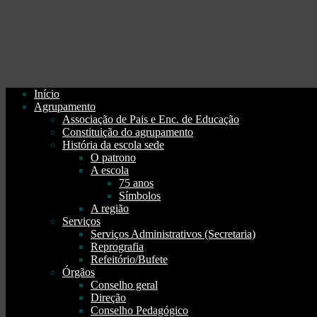
Início
Agrupamento
Associação de Pais e Enc. de Educação
Constituição do agrupamento
História da escola sede
O patrono
A escola
75 anos
Símbolos
A região
Serviços
Serviços Administrativos (Secretaria)
Reprografia
Refeitório/Bufete
Órgãos
Conselho geral
Direção
Conselho Pedagógico