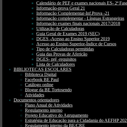
Calendário de PEF e exames nacionais ES- 2ª Fase
Informação-prova Geral 21
Informação Complementar-Inf.Prova -21
Informação complementar - Línguas Estrangeiras
Informação exames finais nacionais 2017/2018
Utilização de Calculadoras
Guia Geral de Exames 2019 (SEC)
DGES -Acesso ao Ensino Superior 2019
Acesso ao Ensino Superior-Índice de Cursos
Tipo de Calculadoras permitidas
Guia das Provas de Aferição
DGES- pré -requisitos
Lista de Calculadores
BIBLIOTECAS ESCOLARES
Biblioteca Digital
Facebook BE Paul
Catálogo online
Blogue da BE Tortosendo
Atividades
Documentos orientadores
Plano Anual de Atividades
Regulamento interno
Projeto Educativo do Agrupamento
Estratégia de Educação para a Cidadania do AEFHP 20
Regulamento interno da BE/CRE