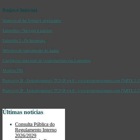
Redes e Internet
Warriors of the Internet -legendado
Episódio1- Navegar é preciso
Episódio 2 - Os Invasores
Métodos de transmissão de dados
Configurar uma rede de computadores em 5 minutos
Modelo OSI
Protocolo IP - Endereçamento TCP-IP v4.0 - www.professorramos.com PARTE 1/2
Protocolo IP - Endereçamento TCP-IP v4.0 - www.professorramos.com PARTE 2/2
Últimas notícias
Consulta Pública do
Regulamento Interno
2026/2029