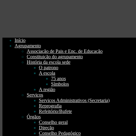
Início
Agrupamento
Associação de Pais e Enc. de Educação
Constituição do agrupamento
História da escola sede
O patrono
A escola
75 anos
Símbolos
A região
Serviços
Serviços Administrativos (Secretaria)
Reprografia
Refeitório/Bufete
Órgãos
Conselho geral
Direção
Conselho Pedagógico