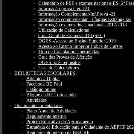
Calendário de PEF e exames nacionais ES- 2ª Fase
Informação-prova Geral 21
Informação Complementar-Inf.Prova -21
Informação complementar - Línguas Estrangeiras
Informação exames finais nacionais 2017/2018
Utilização de Calculadoras
Guia Geral de Exames 2019 (SEC)
DGES -Acesso ao Ensino Superior 2019
Acesso ao Ensino Superior-Índice de Cursos
Tipo de Calculadoras permitidas
Guia das Provas de Aferição
DGES- pré -requisitos
Lista de Calculadores
BIBLIOTECAS ESCOLARES
Biblioteca Digital
Facebook BE Paul
Catálogo online
Blogue da BE Tortosendo
Atividades
Documentos orientadores
Plano Anual de Atividades
Regulamento interno
Projeto Educativo do Agrupamento
Estratégia de Educação para a Cidadania do AEFHP 20
Regulamento interno da BE/CRE