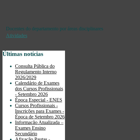
Docentes do departamento por áreas disciplinares
Atividades
Últimas notícias
Consulta Pública do
Regulamento Interno
2026/2029
Calendário de Exames
dos Cursos Profissionais
- Setembro 2026
Época Especial - ENES
Cursos Profissionais -
Inscrições para Exames -
Época de Setembro 2026
Informação Atualizada –
Exames Ensino
Secundário
Afixação Pautas -