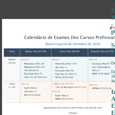
C
P
-
p
-
S
2
De
D
1
Ju
I
A
E
E