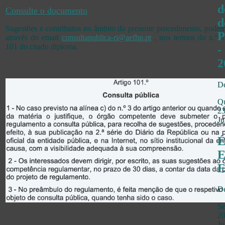
d
Consulte o documento
d
Sugestões e contributos no âmbito do presente procedimento, podem 
P
através do email
consultapublica-ri@aefhp.pt
, nos termos do n.º 2
101 do citado diploma.
-
2
De
Qu
2
Ju
É
E
De
Se
2
Ju