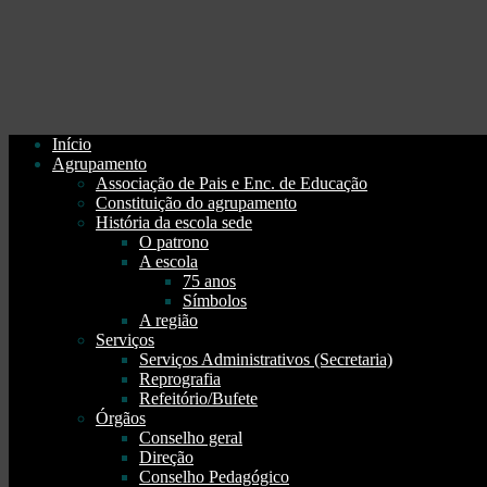
Início
Agrupamento
Associação de Pais e Enc. de Educação
Constituição do agrupamento
História da escola sede
O patrono
A escola
75 anos
Símbolos
A região
Serviços
Serviços Administrativos (Secretaria)
Reprografia
Refeitório/Bufete
Órgãos
Conselho geral
Direção
Conselho Pedagógico