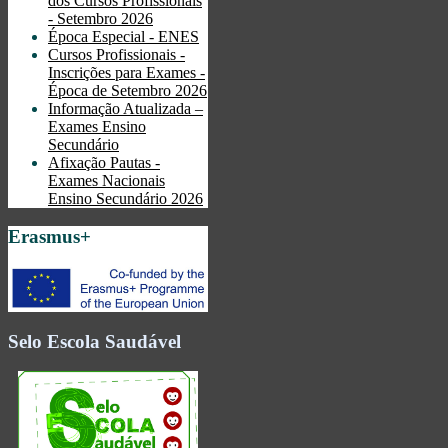
dos Cursos Profissionais
- Setembro 2026
Época Especial - ENES
Cursos Profissionais -
Inscrições para Exames -
Época de Setembro 2026
Informação Atualizada –
Exames Ensino
Secundário
Afixação Pautas -
Exames Nacionais
Ensino Secundário 2026
Erasmus+
Selo Escola Saudável