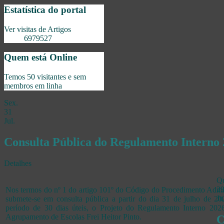
Estatística do portal
Ver visitas de Artigos
6979527
Quem está Online
Temos 50 visitantes e sem
membros em linha
Sex.
31
Jul.
Consulta Pública do Regulamento Interno
Detalhes
Q
2
Nos termos do nº 1 do artigo 101º do Código do Procedimento Admin
Ju
submete-se em consulta pública a partir do dia 31 de julho de 20
período de 30 dias úteis, o Projeto do Regulamento Interno 202
Agrupamento de Escolas Frei Heitor Pinto.
C