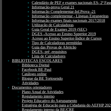
Calendário de PEF e exames nacionais ES- 2ª Fase
Informação-prova Geral 21
Informação Complementar-Inf.Prova -21
Informação complementar - Línguas Estrangeiras
Informação exames finais nacionais 2017/2018
Utilização de Calculadoras
Guia Geral de Exames 2019 (SEC)
DGES -Acesso ao Ensino Superior 2019
Acesso ao Ensino Superior-Índice de Cursos
Tipo de Calculadoras permitidas
Guia das Provas de Aferição
DGES- pré -requisitos
Lista de Calculadores
BIBLIOTECAS ESCOLARES
Biblioteca Digital
Facebook BE Paul
Catálogo online
Blogue da BE Tortosendo
Atividades
Documentos orientadores
Plano Anual de Atividades
Regulamento interno
Projeto Educativo do Agrupamento
Estratégia de Educação para a Cidadania do AEFHP 20
Regulamento interno da BE/CRE