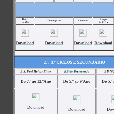
Vales
Largo
Dominguizo
Coutada
do
Rio
da
Feira
Download
Download
Download
Download
2.º,  3.º CICLOS E SECUNDÁRIO
E.S. Frei Heitor Pinto
EB de Tortosendo
EB Nº2
Do 7.º ao 12.ºAno
Do 5.º ao 9ºAno
Do 5.º
Download
Download
Dow