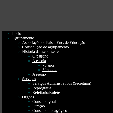
Início
Agrupamento
Associação de Pais e Enc. de Educação
Constituição do agrupamento
História da escola sede
O patrono
A escola
75 anos
Símbolos
A região
Serviços
Serviços Administrativos (Secretaria)
Reprografia
Refeitório/Bufete
Órgãos
Conselho geral
Direção
Conselho Pedagógico