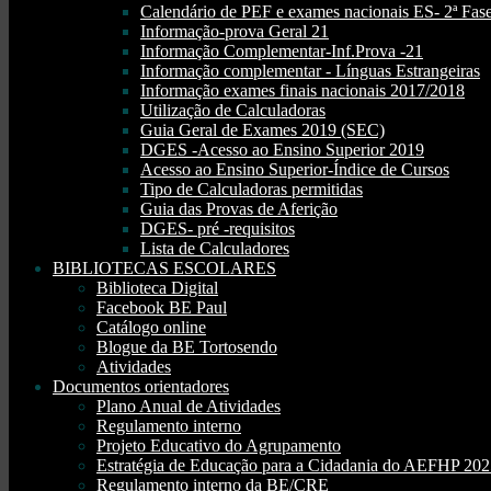
Calendário de PEF e exames nacionais ES- 2ª Fase
Informação-prova Geral 21
Informação Complementar-Inf.Prova -21
Informação complementar - Línguas Estrangeiras
Informação exames finais nacionais 2017/2018
Utilização de Calculadoras
Guia Geral de Exames 2019 (SEC)
DGES -Acesso ao Ensino Superior 2019
Acesso ao Ensino Superior-Índice de Cursos
Tipo de Calculadoras permitidas
Guia das Provas de Aferição
DGES- pré -requisitos
Lista de Calculadores
BIBLIOTECAS ESCOLARES
Biblioteca Digital
Facebook BE Paul
Catálogo online
Blogue da BE Tortosendo
Atividades
Documentos orientadores
Plano Anual de Atividades
Regulamento interno
Projeto Educativo do Agrupamento
Estratégia de Educação para a Cidadania do AEFHP 20
Regulamento interno da BE/CRE