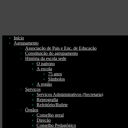
Início
Agrupamento
Associação de Pais e Enc. de Educação
Constituição do agrupamento
História da escola sede
O patrono
A escola
75 anos
Símbolos
A região
Serviços
Serviços Administrativos (Secretaria)
Reprografia
Refeitório/Bufete
Órgãos
Conselho geral
Direção
Conselho Pedagógico