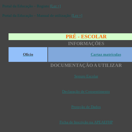
Portal da Educação – Registo
[Ler +]
Portal da Educação – Manual de utilização
[Ler +]
PRÉ - ESCOLAR
INFORMAÇÕES
Ofício
Cartaz matrículas
DOCUMENTAÇÃO A UTILIZAR
Seguro Escolar
Declaração de Consentimento
Proteção de Dados
Ficha de Inscrição na APEAEFHP