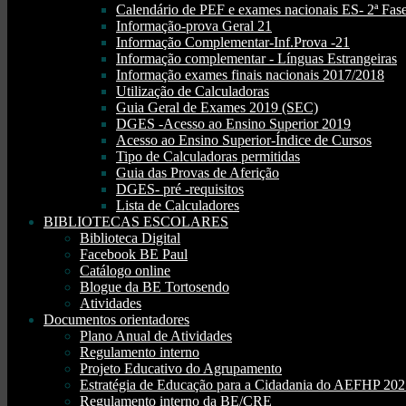
Calendário de PEF e exames nacionais ES- 2ª Fase
Informação-prova Geral 21
Informação Complementar-Inf.Prova -21
Informação complementar - Línguas Estrangeiras
Informação exames finais nacionais 2017/2018
Utilização de Calculadoras
Guia Geral de Exames 2019 (SEC)
DGES -Acesso ao Ensino Superior 2019
Acesso ao Ensino Superior-Índice de Cursos
Tipo de Calculadoras permitidas
Guia das Provas de Aferição
DGES- pré -requisitos
Lista de Calculadores
BIBLIOTECAS ESCOLARES
Biblioteca Digital
Facebook BE Paul
Catálogo online
Blogue da BE Tortosendo
Atividades
Documentos orientadores
Plano Anual de Atividades
Regulamento interno
Projeto Educativo do Agrupamento
Estratégia de Educação para a Cidadania do AEFHP 20
Regulamento interno da BE/CRE