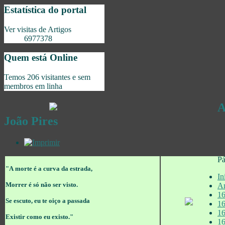
Estatística do portal
Ver visitas de Artigos
6977378
Quem está Online
Temos 206 visitantes e sem
membros em linha
A
João Pires
Pá
"A morte é a curva da estrada,
In
Morrer é só não ser visto.
An
1
Se escuto, eu te oiço a passada
1
1
Existir como eu existo."
1