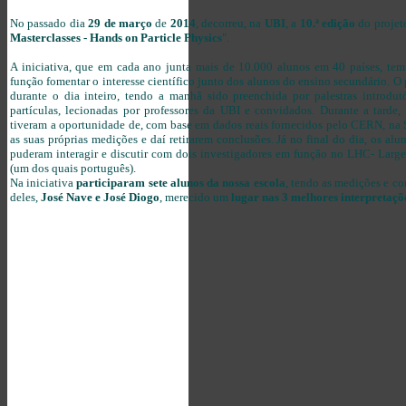
No passado dia
29 de março
de
2014
, decorreu, na
UBI
, a
10.ª edição
do projet
Masterclasses - Hands on Particle Physics
".
A iniciativa, que em cada ano junta mais de 10.000 alunos em 40 países, tem
função fomentar o interesse científico junto dos alunos do ensino secundário. O 
durante o dia inteiro, tendo a manhã sido preenchida por palestras introdutó
partículas, lecionadas por professores da UBI e convidados. Durante a tarde, 
tiveram a oportunidade de, com base em dados reais fornecidos pelo CERN, na 
as suas próprias medições e daí retirarem conclusões. Já no final do dia, os alu
puderam interagir e discutir com dois investigadores em função no LHC- Larg
(um dos quais português).
Na iniciativa
participaram sete alunos da nossa escola
, tendo as medições e co
deles,
José Nave e José Diogo
, merecido um
lugar nas 3 melhores interpretaçõ