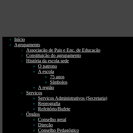
Início
Agrupamento
Associação de Pais e Enc. de Educação
Constituição do agrupamento
História da escola sede
O patrono
A escola
75 anos
Símbolos
A região
Serviços
Serviços Administrativos (Secretaria)
Reprografia
Refeitório/Bufete
Órgãos
Conselho geral
Direção
Conselho Pedagógico