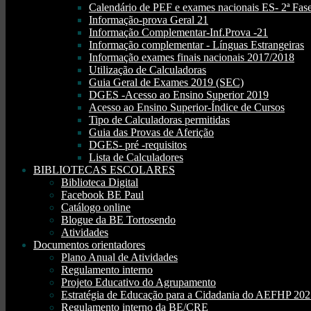
Calendário de PEF e exames nacionais ES- 2ª Fase
Informação-prova Geral 21
Informação Complementar-Inf.Prova -21
Informação complementar - Línguas Estrangeiras
Informação exames finais nacionais 2017/2018
Utilização de Calculadoras
Guia Geral de Exames 2019 (SEC)
DGES -Acesso ao Ensino Superior 2019
Acesso ao Ensino Superior-Índice de Cursos
Tipo de Calculadoras permitidas
Guia das Provas de Aferição
DGES- pré -requisitos
Lista de Calculadores
BIBLIOTECAS ESCOLARES
Biblioteca Digital
Facebook BE Paul
Catálogo online
Blogue da BE Tortosendo
Atividades
Documentos orientadores
Plano Anual de Atividades
Regulamento interno
Projeto Educativo do Agrupamento
Estratégia de Educação para a Cidadania do AEFHP 20
Regulamento interno da BE/CRE