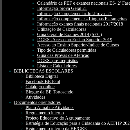
Calendário de PEF e exames nacionais ES- 2ª Fase
Informação-prova Geral 21
Informação Complementar-Inf.Prova -21
Informação complementar - Línguas Estrangeiras
Informação exames finais nacionais 2017/2018
Utilização de Calculadoras
Guia Geral de Exames 2019 (SEC)
DGES -Acesso ao Ensino Superior 2019
Acesso ao Ensino Superior-Índice de Cursos
Tipo de Calculadoras permitidas
Guia das Provas de Aferição
DGES- pré -requisitos
Lista de Calculadores
BIBLIOTECAS ESCOLARES
Biblioteca Digital
Facebook BE Paul
Catálogo online
Blogue da BE Tortosendo
Atividades
Documentos orientadores
Plano Anual de Atividades
Regulamento interno
Projeto Educativo do Agrupamento
Estratégia de Educação para a Cidadania do AEFHP 20
Regulamento interno da BE/CRE