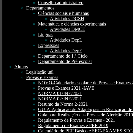
Conselho administrativo
Departamentos
Ciências sociais e humanas
Atividades DCSH
Matemática e ciências experimentais
Atividades DMCE
Línguas
Atividades DepL
Expressões
Atividades DepE
Departamento de 1.º Ciclo
Departamento de Pré-escolar
Alunos
Legislação útil
Provas e Exames
NOVO-Calendário escolar e de Provas e Exames 
Provas e Exames 2021 -IAVE
NORMA 01/JNE/2021
NORMA 02/JNE/2021
Resumo da Norma 2-2021
GUIA-Aplicação de Adaptações na Realização d
Guia para Realização das Provas de Aferição 2019
Regulamento de Provas e Exames - 2021
Regulamento de Exames e PEF-2019
Calendário de PEF Básico e SEC-EXAMES SEC- 