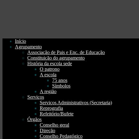
Início
Agrupamento
Associação de Pais e Enc. de Educação
Constituição do agrupamento
História da escola sede
O patrono
A escola
75 anos
Símbolos
A região
Serviços
Serviços Administrativos (Secretaria)
Reprografia
Refeitório/Bufete
Órgãos
Conselho geral
Direção
Conselho Pedagógico