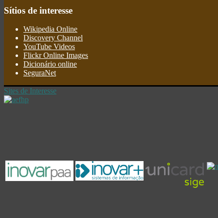
Sítios
de interesse
Wikipedia Online
Discovery Channel
YouTube Videos
Flickr Online Images
Dicionário online
SeguraNet
Sites de Interesse