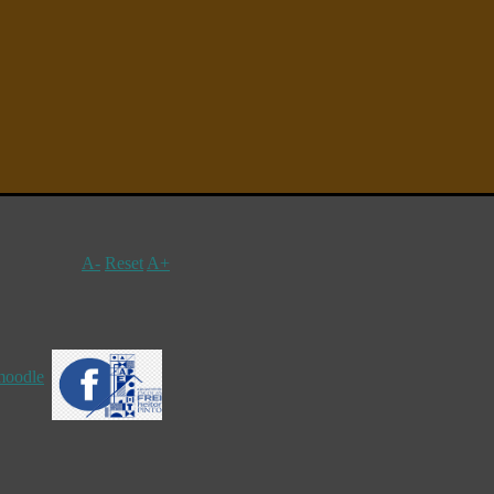
A-
Reset
A+