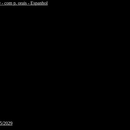
 - com p. orais - Espanhol
25/2029