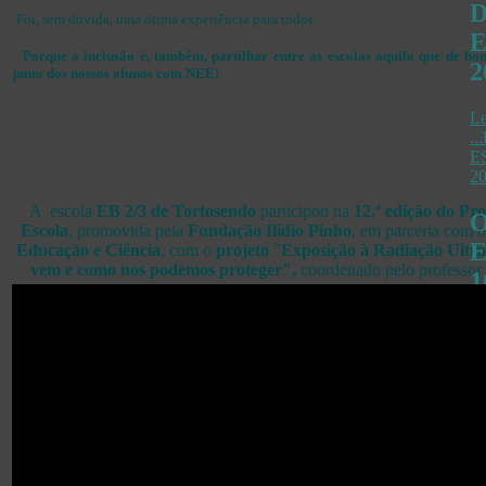
Foi, sem dúvida, uma ótima experiência para todos.
Porque a inclusão é, também, partilhar entre as escolas aquilo que de b
2
junto dos nossos alunos com NEE!
Le
.
E
2
A escola
EB 2/3 de Tortosendo
participou na
12.ª edição do Pro
Escola
, promovida pela
Fundação Ilídio Pinho
, em parceria com 
Educação e Ciência
, com o
projeto
"
Exposição à
Radiação Ultra
vem e como nos podemos proteger",
coordenado pelo professor
1
M
A 
Co
Es
1.
Bá
Co