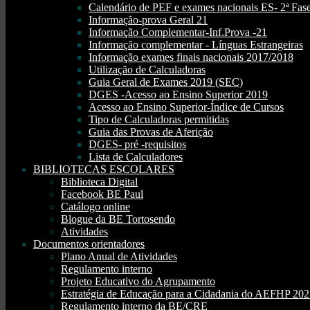
Calendário de PEF e exames nacionais ES- 2ª Fase
Informação-prova Geral 21
Informação Complementar-Inf.Prova -21
Informação complementar - Línguas Estrangeiras
Informação exames finais nacionais 2017/2018
Utilização de Calculadoras
Guia Geral de Exames 2019 (SEC)
DGES -Acesso ao Ensino Superior 2019
Acesso ao Ensino Superior-Índice de Cursos
Tipo de Calculadoras permitidas
Guia das Provas de Aferição
DGES- pré -requisitos
Lista de Calculadores
BIBLIOTECAS ESCOLARES
Biblioteca Digital
Facebook BE Paul
Catálogo online
Blogue da BE Tortosendo
Atividades
Documentos orientadores
Plano Anual de Atividades
Regulamento interno
Projeto Educativo do Agrupamento
Estratégia de Educação para a Cidadania do AEFHP 20
Regulamento interno da BE/CRE