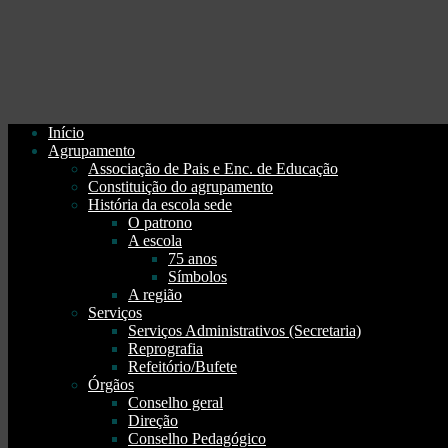
Início
Agrupamento
Associação de Pais e Enc. de Educação
Constituição do agrupamento
História da escola sede
O patrono
A escola
75 anos
Símbolos
A região
Serviços
Serviços Administrativos (Secretaria)
Reprografia
Refeitório/Bufete
Órgãos
Conselho geral
Direção
Conselho Pedagógico