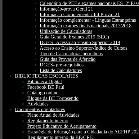
Calendário de PEF e exames nacionais ES- 2ª Fase
Informação-prova Geral 21
Informação Complementar-Inf.Prova -21
Informação complementar - Línguas Estrangeiras
Informação exames finais nacionais 2017/2018
Utilização de Calculadoras
Guia Geral de Exames 2019 (SEC)
DGES -Acesso ao Ensino Superior 2019
Acesso ao Ensino Superior-Índice de Cursos
Tipo de Calculadoras permitidas
Guia das Provas de Aferição
DGES- pré -requisitos
Lista de Calculadores
BIBLIOTECAS ESCOLARES
Biblioteca Digital
Facebook BE Paul
Catálogo online
Blogue da BE Tortosendo
Atividades
Documentos orientadores
Plano Anual de Atividades
Regulamento interno
Projeto Educativo do Agrupamento
Estratégia de Educação para a Cidadania do AEFHP 20
Regulamento interno da BE/CRE