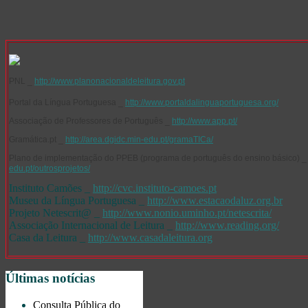
PNL _
http://www.planonacionaldeleitura.gov.pt
Portal da Língua Portuguesa _
http://www.portaldalinguaportuguesa.org/
Associação de Professores de Português _
http://www.app.pt/
Gramática.pt _
http://area.dgidc.min-edu.pt/gramaTICa/
Plano de implementação do PPEB (programa de português do ensino básico) 
edu.pt/outrosprojetos/
Instituto Camões _
http://cvc.instituto-camoes.pt
Museu da Língua Portuguesa _
http://www.estacaodaluz.org.br
Projeto Netescrit@ _
http://www.nonio.uminho.pt/netescrita/
Associação Internacional de Leitura _
http://www.reading.org/
Casa da Leitura _
http://www.casadaleitura.org
Últimas notícias
Consulta Pública do