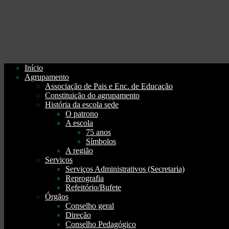
Início
Agrupamento
Associação de Pais e Enc. de Educação
Constituição do agrupamento
História da escola sede
O patrono
A escola
75 anos
Símbolos
A região
Serviços
Serviços Administrativos (Secretaria)
Reprografia
Refeitório/Bufete
Órgãos
Conselho geral
Direção
Conselho Pedagógico