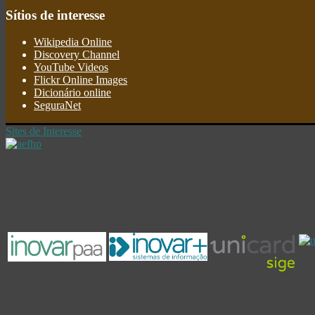
Sítios
de interesse
Wikipedia Online
Discovery Channel
YouTube Videos
Flickr Online Images
Dicionário online
SeguraNet
Sites de Interesse