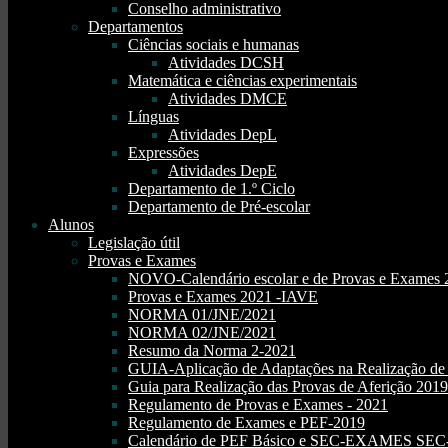
Conselho administrativo
Departamentos
Ciências sociais e humanas
Atividades DCSH
Matemática e ciências experimentais
Atividades DMCE
Línguas
Atividades DepL
Expressões
Atividades DepE
Departamento de 1.º Ciclo
Departamento de Pré-escolar
Alunos
Legislação útil
Provas e Exames
NOVO-Calendário escolar e de Provas e Exames 
Provas e Exames 2021 -IAVE
NORMA 01/JNE/2021
NORMA 02/JNE/2021
Resumo da Norma 2-2021
GUIA-Aplicação de Adaptações na Realização d
Guia para Realização das Provas de Aferição 2019
Regulamento de Provas e Exames - 2021
Regulamento de Exames e PEF-2019
Calendário de PEF Básico e SEC-EXAMES SEC- 