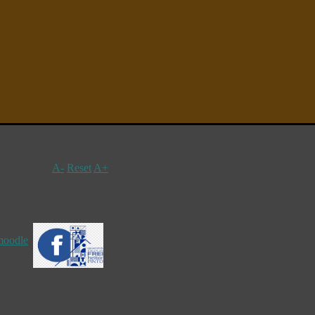
A-
Reset
A+