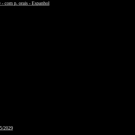
 - com p. orais - Espanhol
25/2029