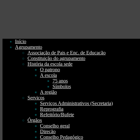
Início
Agrupamento
Associação de Pais e Enc. de Educação
Constituição do agrupamento
História da escola sede
O patrono
A escola
75 anos
Símbolos
A região
Serviços
Serviços Administrativos (Secretaria)
Reprografia
Refeitório/Bufete
Órgãos
Conselho geral
Direção
Conselho Pedagógico