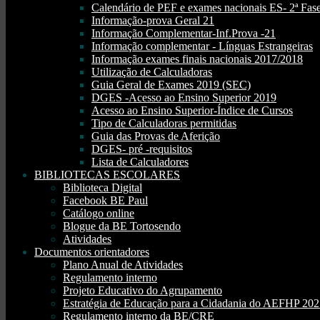
Calendário de PEF e exames nacionais ES- 2ª Fase
Informação-prova Geral 21
Informação Complementar-Inf.Prova -21
Informação complementar - Línguas Estrangeiras
Informação exames finais nacionais 2017/2018
Utilização de Calculadoras
Guia Geral de Exames 2019 (SEC)
DGES -Acesso ao Ensino Superior 2019
Acesso ao Ensino Superior-Índice de Cursos
Tipo de Calculadoras permitidas
Guia das Provas de Aferição
DGES- pré -requisitos
Lista de Calculadores
BIBLIOTECAS ESCOLARES
Biblioteca Digital
Facebook BE Paul
Catálogo online
Blogue da BE Tortosendo
Atividades
Documentos orientadores
Plano Anual de Atividades
Regulamento interno
Projeto Educativo do Agrupamento
Estratégia de Educação para a Cidadania do AEFHP 20
Regulamento interno da BE/CRE