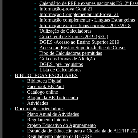
Calendário de PEF e exames nacionais ES- 2ª Fase
Informação-prova Geral 21
Informação Complementar-Inf.Prova -21
Informação complementar - Línguas Estrangeiras
Informação exames finais nacionais 2017/2018
Utilização de Calculadoras
Guia Geral de Exames 2019 (SEC)
DGES -Acesso ao Ensino Superior 2019
Acesso ao Ensino Superior-Índice de Cursos
Tipo de Calculadoras permitidas
Guia das Provas de Aferição
DGES- pré -requisitos
Lista de Calculadores
BIBLIOTECAS ESCOLARES
Biblioteca Digital
Facebook BE Paul
Catálogo online
Blogue da BE Tortosendo
Atividades
Documentos orientadores
Plano Anual de Atividades
Regulamento interno
Projeto Educativo do Agrupamento
Estratégia de Educação para a Cidadania do AEFHP 20
Regulamento interno da BE/CRE