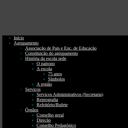
Início
Agrupamento
Associação de Pais e Enc. de Educação
Constituição do agrupamento
História da escola sede
O patrono
A escola
75 anos
Símbolos
A região
Serviços
Serviços Administrativos (Secretaria)
Reprografia
Refeitório/Bufete
Órgãos
Conselho geral
Direção
Conselho Pedagógico