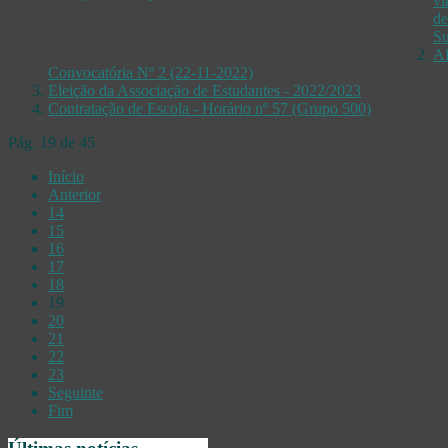
ví
de
Su
A
Convocatória Nº 2 (22-11-2022)
Eleição da Associação de Estudantes - 2022/2023
Contratação de Escola - Horário nº 57 (Grupo 500)
Pág. 19 de 45
Início
Anterior
14
15
16
17
18
19
20
21
22
23
Seguinte
Fim