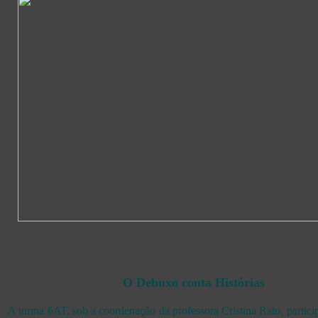
O Debuxo conta Histórias
A turma 6AT, sob a coordenação da professora Cristina Rato, partici