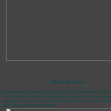
Oficina de Teatro
Dinamizada pela artista Maria Belo, do Teatro Nacional D. Maria 
Curta Duração, creditada, foi destinada a pessoal docente e assistente
e aberta às escolas do concelho. Esta iniciativa contou com 23 in
tarde bem passada e descontraída.