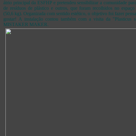
átrio principal da ESFHP e pretendeu sensibilizar a comunidade par
de resíduos de plástico e outros, que foram recolhidos no espaço 
(50,6 kg). Organizada com sentido estético, o objetivo foi fazer pen
gostar! A instalação contou também com a visita da "Plasticus se
MISTAKER MAKER.