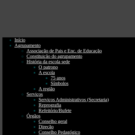
Início
Agrupamento
Associação de Pais e Enc. de Educação
Constituição do agrupamento
História da escola sede
O patrono
A escola
75 anos
Símbolos
A região
Serviços
Serviços Administrativos (Secretaria)
Reprografia
Refeitório/Bufete
Órgãos
Conselho geral
Direção
Conselho Pedagógico