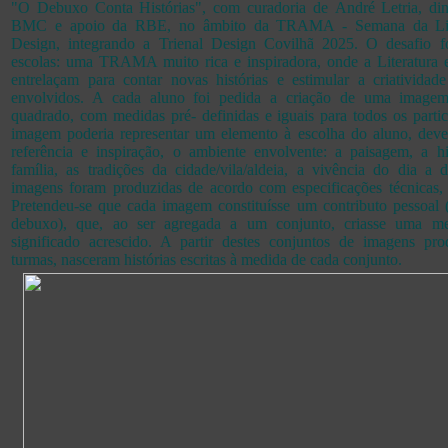
"O Debuxo Conta Histórias", com curadoria de André Letria, di
BMC e apoio da RBE, no âmbito da TRAMA - Semana da Lite
Design, integrando a Trienal Design Covilhã 2025. O desafio f
escolas: uma TRAMA muito rica e inspiradora, onde a Literatura 
entrelaçam para contar novas histórias e estimular a criatividad
envolvidos. A cada aluno foi pedida a criação de uma image
quadrado, com medidas pré- definidas e iguais para todos os parti
imagem poderia representar um elemento à escolha do aluno, dev
referência e inspiração, o ambiente envolvente: a paisagem, a hi
família, as tradições da cidade/vila/aldeia, a vivência do dia a d
imagens foram produzidas de acordo com especificações técnicas, p
Pretendeu-se que cada imagem constituísse um contributo pessoal 
debuxo), que, ao ser agregada a um conjunto, criasse uma 
significado acrescido. A partir destes conjuntos de imagens pro
turmas, nasceram histórias escritas à medida de cada conjunto.