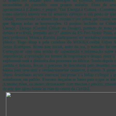
O desafio foi lançado pelo Município da Covilhã, envolvendo 
secundárias do concelho, num projeto artístico. Fruto de uma
apresentada à E-Redes, o projeto "Dar Energia à Cultura - Correntes
como objetivo intervir em 10 armários elétricos e um posto de tra
cidade, envolvendo os alunos das escolas e um artista que criasse u
que ligasse todas as intervenções. O projeto, incluído na Cidad
Unesco - Design (Covilhã Cidade do Design), partindo do tema ce
debuxo e o têxtil, permitiu aos 27 alunos da ES Frei Heitor Pinto
pela professora Mónica Ramôa, participarem no workshop ministrado
plástico Tiago Hesp e pela curadora do WOOL|Covilhã Urban Ar
Seixo Rodrigues. Numa fase inicial, antes da rua, o trabalho foi em
Começou-se com uma sessão de capacitação e informação sobre 
importância, a revolução em termos de engenharia e design, entre o tê
explorando toda a dinâmica dos processos na fábrica. Tendo depois
partida o debuxo, fez-se o percurso de descoberta pelo desenho co
básica para descobrir e verdadeiramente conhecer, o objeto. A partir 
objeto desenhado ao seu essencial (ao ponto e à linha) e chegar à q
transformar em padrão. Estavam lançadas as bases para o que se iria 
A muitas mãos, os alunos 'debuxaram' com trinchas e pincéis, criando
de arte que agora habita as ruas do centro da Covilhã.