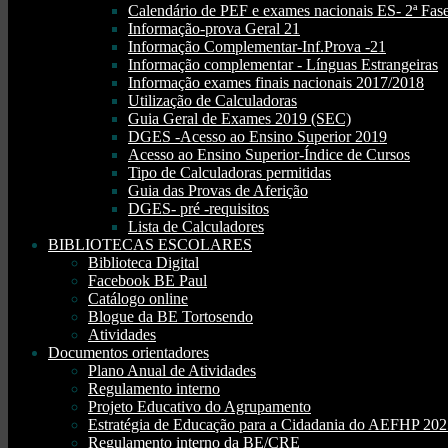
Calendário de PEF e exames nacionais ES- 2ª Fase
Informação-prova Geral 21
Informação Complementar-Inf.Prova -21
Informação complementar - Línguas Estrangeiras
Informação exames finais nacionais 2017/2018
Utilização de Calculadoras
Guia Geral de Exames 2019 (SEC)
DGES -Acesso ao Ensino Superior 2019
Acesso ao Ensino Superior-Índice de Cursos
Tipo de Calculadoras permitidas
Guia das Provas de Aferição
DGES- pré -requisitos
Lista de Calculadores
BIBLIOTECAS ESCOLARES
Biblioteca Digital
Facebook BE Paul
Catálogo online
Blogue da BE Tortosendo
Atividades
Documentos orientadores
Plano Anual de Atividades
Regulamento interno
Projeto Educativo do Agrupamento
Estratégia de Educação para a Cidadania do AEFHP 20
Regulamento interno da BE/CRE