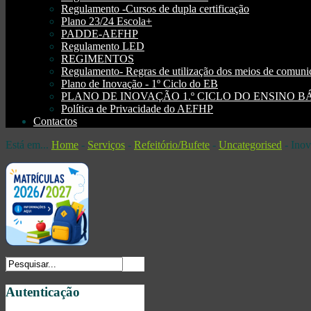
Regulamento -Cursos de dupla certificação
Plano 23/24 Escola+
PADDE-AEFHP
Regulamento LED
REGIMENTOS
Regulamento- Regras de utilização dos meios de comu
Plano de Inovação - 1º Ciclo do EB
PLANO DE INOVAÇÃO 1.º CICLO DO ENSINO BÁSI
Política de Privacidade do AEFHP
Contactos
Está em...
Home
-
Serviços
-
Refeitório/Bufete
-
Uncategorised
-
Ino
Autenticação