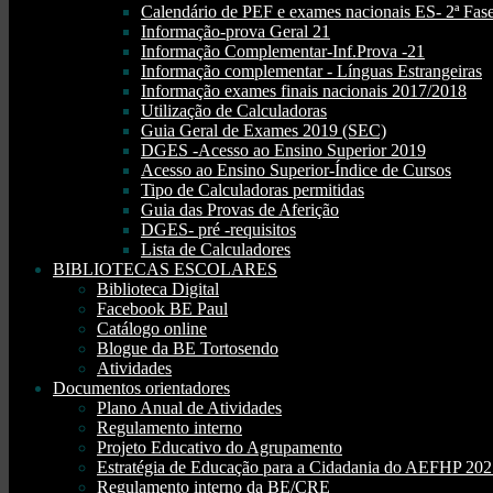
Calendário de PEF e exames nacionais ES- 2ª Fase
Informação-prova Geral 21
Informação Complementar-Inf.Prova -21
Informação complementar - Línguas Estrangeiras
Informação exames finais nacionais 2017/2018
Utilização de Calculadoras
Guia Geral de Exames 2019 (SEC)
DGES -Acesso ao Ensino Superior 2019
Acesso ao Ensino Superior-Índice de Cursos
Tipo de Calculadoras permitidas
Guia das Provas de Aferição
DGES- pré -requisitos
Lista de Calculadores
BIBLIOTECAS ESCOLARES
Biblioteca Digital
Facebook BE Paul
Catálogo online
Blogue da BE Tortosendo
Atividades
Documentos orientadores
Plano Anual de Atividades
Regulamento interno
Projeto Educativo do Agrupamento
Estratégia de Educação para a Cidadania do AEFHP 20
Regulamento interno da BE/CRE