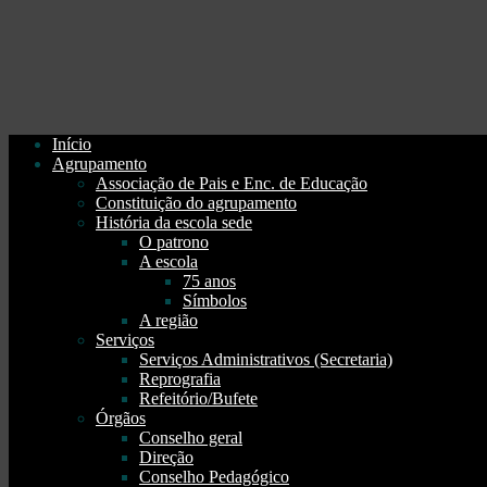
Início
Agrupamento
Associação de Pais e Enc. de Educação
Constituição do agrupamento
História da escola sede
O patrono
A escola
75 anos
Símbolos
A região
Serviços
Serviços Administrativos (Secretaria)
Reprografia
Refeitório/Bufete
Órgãos
Conselho geral
Direção
Conselho Pedagógico